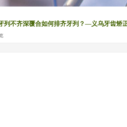
牙列不齐深覆合如何排齐牙列？—义乌牙齿矫
览
|