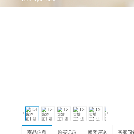
商品信息
购买记录
顾客评论
买家问