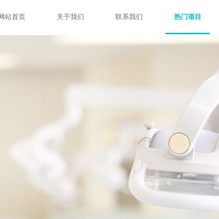
网站首页
关于我们
联系我们
热门项目