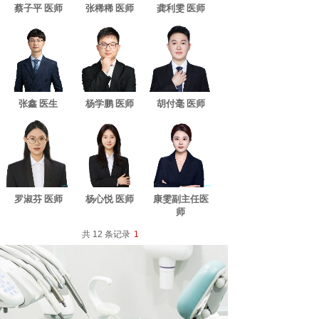
蔡子平 医师
张稀稀 医师
龚利雯 医师
张鑫 医生
杨学鹏 医师
胡付毫 医师
罗淑芬 医师
杨心悦 医师
康雯副主任医
师
共 12 条记录
1