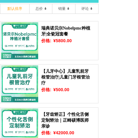
默认排序
总价
销量
评论
瑞典诺贝尔Nobelpmc种植
牙|全瓷冠套餐
价格:
¥5800.00
【儿牙中心】儿童乳前牙
根管治疗|儿童门牙根管治
疗
价格:
¥500.00
【牙齿矫正】个性化舌侧
定制矫治｜正畸硕博医师
亲诊
价格:
¥42000.00