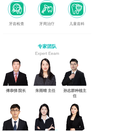
牙齿检查
牙周治疗
儿童齿科
专家团队
Expert Eeam
傅恭悌 院长
朱雨晴 主任
孙志群种植主
任